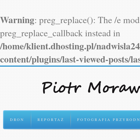
Ok
Warning
: preg_replace(): The /e modi
preg_replace_callback instead in
/home/klient.dhosting.pl/nadwisla2
content/plugins/last-viewed-posts/l
DRON
REPORTAŻ
FOTOGRAFIA PRZYRODN