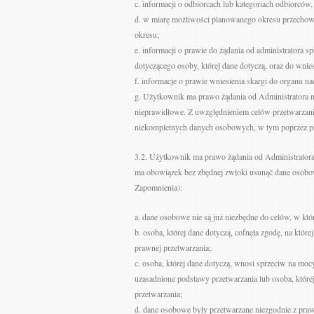
c. informacji o odbiorcach lub kategoriach odbiorców
d. w miarę możliwości planowanego okresu przechowy
okresu;
e. informacji o prawie do żądania od administratora 
dotyczącego osoby, której dane dotyczą, oraz do wnie
f. informacje o prawie wniesienia skargi do organu n
g. Użytkownik ma prawo żądania od Administratora 
nieprawidłowe. Z uwzględnieniem celów przetwarzani
niekompletnych danych osobowych, w tym poprzez p
3.2. Użytkownik ma prawo żądania od Administratora
ma obowiązek bez zbędnej zwłoki usunąć dane osobowe
Zapomnienia):
a. dane osobowe nie są już niezbędne do celów, w któ
b. osoba, której dane dotyczą, cofnęła zgodę, na której 
prawnej przetwarzania;
c. osoba, której dane dotyczą, wnosi sprzeciw na mo
uzasadnione podstawy przetwarzania lub osoba, które
przetwarzania;
d. dane osobowe były przetwarzane niezgodnie z pra