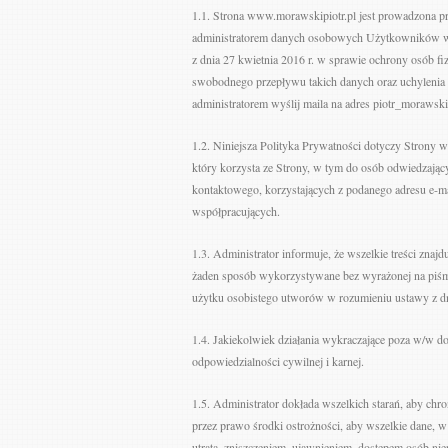
1.1. Strona www.morawskipiotr.pl jest prowadzona pr
administratorem danych osobowych Użytkowników w 
z dnia 27 kwietnia 2016 r. w sprawie ochrony osób 
swobodnego przepływu takich danych oraz uchylenia
administratorem wyślij maila na adres piotr_morawsk
1.2. Niniejsza Polityka Prywatności dotyczy Strony 
który korzysta ze Strony, w tym do osób odwiedzając
kontaktowego, korzystających z podanego adresu e-m
współpracujących.
1.3. Administrator informuje, że wszelkie treści znaj
żaden sposób wykorzystywane bez wyrażonej na piś
użytku osobistego utworów w rozumieniu ustawy z dn
1.4. Jakiekolwiek działania wykraczające poza w/w 
odpowiedzialności cywilnej i karnej.
1.5. Administrator dokłada wszelkich starań, aby c
przez prawo środki ostrożności, aby wszelkie dane
utratą, zniszczeniem, ujawnieniem, dostępem osób 