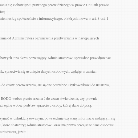
zania się z obowiązku prawnego przewidzianego w prawie Unii lub prawie
tor;
niem usług społeczeństwa informacyjnego, o których mowa w art. 8 ust. 1
ania od Administratora ograniczenia przetwarzania w następujących
bowych ? na okres pozwalający Administratorowi sprawdzić prawidłowość
nik, sprzeciwia się usunięciu danych osobowych, żądając w zamian
 do celów przetwarzania, ale są one potrzebne użytkownikowi do ustalenia,
1 RODO wobec przetwarzania ? do czasu stwierdzenia, czy prawnie
adrzędne wobec podstaw sprzeciwu osoby, której dane dotyczą.
trzymać w ustrukturyzowanym, powszechnie używanym formacie nadającym się
które dostarczył Administratorowi, oraz ma prawo przesłać te dane osobowe
istratora, jeżeli: