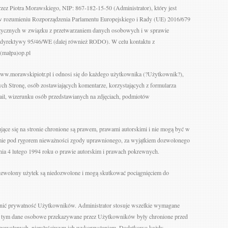
zez Piotra Morawskiego, NIP: 867-182-15-50 (Administrator), który jest
rozumieniu Rozporządzenia Parlamentu Europejskiego i Rady (UE) 2016/679
fizycznych w związku z przetwarzaniem danych osobowych i w sprawie
 dyrektywy 95/46/WE (dalej również RODO). W celu kontaktu z
i(małpa)op.pl
www.morawskipiotr.pl i odnosi się do każdego użytkownika (?Użytkownik?),
ych Stronę, osób zostawiających komentarze, korzystających z formularza
ail, wizerunku osób przedstawianych na zdjęciach, podmiotów
dujące się na stronie chronione są prawem, prawami autorskimi i nie mogą być w
mie pod rygorem nieważności zgody uprawnionego, za wyjątkiem dozwolonego
ia 4 lutego 1994 roku o prawie autorskim i prawach pokrewnych.
dozwolony użytek są niedozwolone i mogą skutkować pociągnięciem do
hronić prywatność Użytkowników. Administrator stosuje wszelkie wymagane
, w tym dane osobowe przekazywane przez Użytkowników były chronione przed
niepowołanych, niewłaściwym ich wykorzystaniem. Dodatkowo każdy