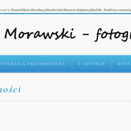
Czytaj o Polityce prywat
nstead in
/home/klient.dhosting.pl/nadwisla24/morawskipiotr.pl/public_html/wp-content/p
OTOGRAFIA PRZYRODNICZA
O AUTORZE
KONT
ności