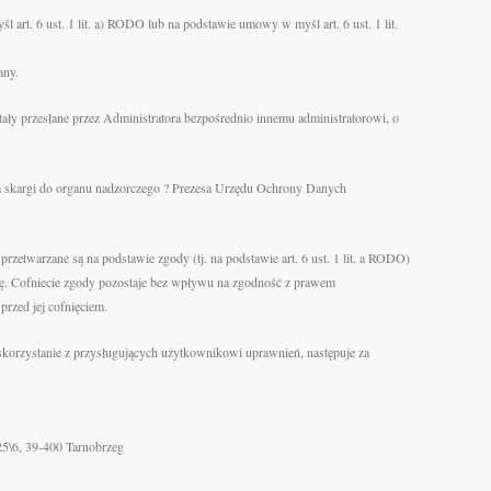
 art. 6 ust. 1 lit. a) RODO lub na podstawie umowy w myśl art. 6 ust. 1 lit.
any.
ły przesłane przez Administratora bezpośrednio innemu administratorowi, o
a skargi do organu nadzorczego ? Prezesa Urzędu Ochrony Danych
etwarzane są na podstawie zgody (tj. na podstawie art. 6 ust. 1 lit. a RODO)
ę. Cofniecie zgody pozostaje bez wpływu na zgodność z prawem
rzed jej cofnięciem.
skorzystanie z przysługujących użytkownikowi uprawnień, następuje za
25\6, 39-400 Tarnobrzeg