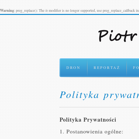
Warning
: preg_replace(): The /e modifier is no longer supported, use preg_replace_callback i
DRON
REPORTAŻ
F
Polityka prywat
Polityka Prywatności
1. Postanowienia ogólne: