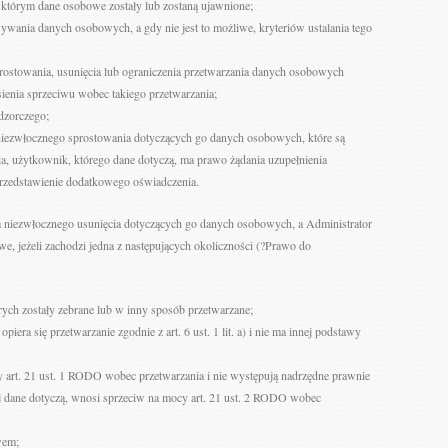
, którym dane osobowe zostały lub zostaną ujawnione;
wania danych osobowych, a gdy nie jest to możliwe, kryteriów ustalania tego
sprostowania, usunięcia lub ograniczenia przetwarzania danych osobowych
sienia sprzeciwu wobec takiego przetwarzania;
adzorczego;
niezwłocznego sprostowania dotyczących go danych osobowych, które są
a, użytkownik, którego dane dotyczą, ma prawo żądania uzupełnienia
rzedstawienie dodatkowego oświadczenia.
 niezwłocznego usunięcia dotyczących go danych osobowych, a Administrator
, jeżeli zachodzi jedna z następujących okoliczności (?Prawo do
rych zostały zebrane lub w inny sposób przetwarzane;
opiera się przetwarzanie zgodnie z art. 6 ust. 1 lit. a) i nie ma innej podstawy
cy art. 21 ust. 1 RODO wobec przetwarzania i nie występują nadrzędne prawnie
j dane dotyczą, wnosi sprzeciw na mocy art. 21 ust. 2 RODO wobec
wem;