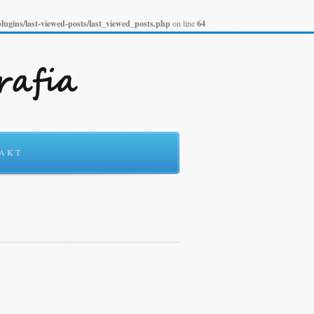
ności
Ok
lugins/last-viewed-posts/last_viewed_posts.php
on line
64
AKT