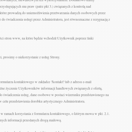
rzysługujących mu praw (patrz pkt 3.) związanych z kontrolą nad
 które prowadzą do uniemożliwienia przetwarzania danych osobowych przez
 do świadczenia usługi przez Administratora, jest równoznaczne z rezygnacją z
ści stron www, na które będzie wchodził Użytkownik poprzez linki
ci, prosimy o niekorzystanie z usług Strony.
rmularza kontaktowego w zakładce ?kontakt? lub z adresu e-mail
raźne życzenie Użytkowników informacji handlowych związanych z ofertą,
o świadczenia usług, dane osobowe w postaci wizerunku przedstawionego na
w celu przedstawienia dorobku artystycznego Administratora.
a w ramach korzystania z formularza kontaktowego, o którym mowa w pkt. 2.1.
nych informacji przesłanych drogą mailową.