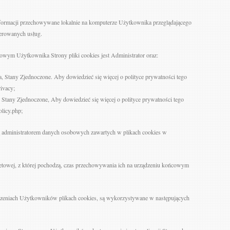
 informacji przechowywane lokalnie na komputerze Użytkownika przeglądającego
ferowanych usług.
owym Użytkownika Strony pliki cookies jest Administrator oraz:
a, Stany Zjednoczone. Aby dowiedzieć się więcej o polityce prywatności tego
rivacy;
, Stany Zjednoczone, Aby dowiedzieć się więcej o polityce prywatności tego
olicy.php;
są administratorem danych osobowych zawartych w plikach cookies w
netowej, z której pochodzą, czas przechowywania ich na urządzeniu końcowym
zeniach Użytkowników plikach cookies, są wykorzystywane w następujących