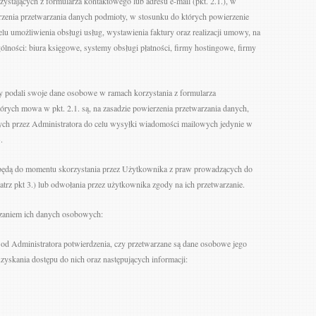
tających z formularza kontaktowego lub adresu e-mail (pkt. 2.1.), w
rzenia przetwarzania danych podmioty, w stosunku do których powierzenie
u umożliwienia obsługi usług, wystawienia faktury oraz realizacji umowy, na
gólności: biura księgowe, systemy obsługi płatności, firmy hostingowe, firmy
 podali swoje dane osobowe w ramach korzystania z formularza
tórych mowa w pkt. 2.1. są, na zasadzie powierzenia przetwarzania danych,
h przez Administratora do celu wysyłki wiadomości mailowych jedynie w
.
dą do momentu skorzystania przez Użytkownika z praw prowadzących do
trz pkt 3.) lub odwołania przez użytkownika zgody na ich przetwarzanie.
zaniem ich danych osobowych:
od Administratora potwierdzenia, czy przetwarzane są dane osobowe jego
 uzyskania dostępu do nich oraz następujących informacji: