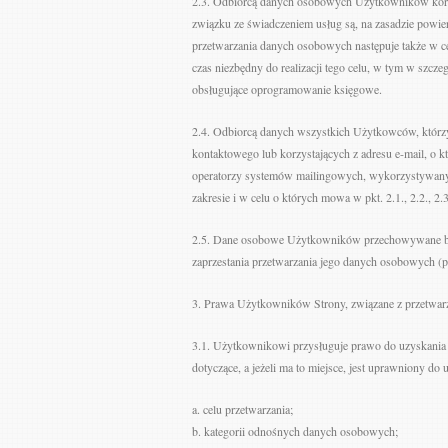
2.3. Odbiorcą danych osobowych Użytkowników korzys
związku ze świadczeniem usług są, na zasadzie powie
przetwarzania danych osobowych następuje także w cel
czas niezbędny do realizacji tego celu, w tym w szcze
obsługujące oprogramowanie księgowe.
2.4. Odbiorcą danych wszystkich Użytkowców, którzy
kontaktowego lub korzystających z adresu e-mail, o k
operatorzy systemów mailingowych, wykorzystywanyc
zakresie i w celu o których mowa w pkt. 2.1., 2.2., 2.3
2.5. Dane osobowe Użytkowników przechowywane bę
zaprzestania przetwarzania jego danych osobowych (pa
3. Prawa Użytkowników Strony, związane z przetwar
3.1. Użytkownikowi przysługuje prawo do uzyskania 
dotyczące, a jeżeli ma to miejsce, jest uprawniony do
a. celu przetwarzania;
b. kategorii odnośnych danych osobowych;