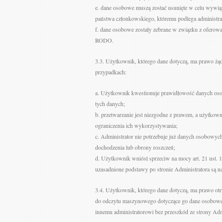
e. dane osobowe muszą zostać usunięte w celu wywią
państwa członkowskiego, któremu podlega administra
f. dane osobowe zostały zebrane w związku z oferowa
RODO.
3.3. Użytkownik, którego dane dotyczą, ma prawo żąd
przypadkach:
a. Użytkownik kwestionuje prawidłowość danych oso
tych danych;
b. przetwarzanie jest niezgodne z prawem, a użytkow
ograniczenia ich wykorzystywania;
c. Administrator nie potrzebuje już danych osobowych
dochodzenia lub obrony roszczeń;
d. Użytkownik wniósł sprzeciw na mocy art. 21 ust. 
uzasadnione podstawy po stronie Administratora są n
3.4. Użytkownik, którego dane dotyczą, ma prawo o
do odczytu maszynowego dotyczące go dane osobowe, 
innemu administratorowi bez przeszkód ze strony Admin