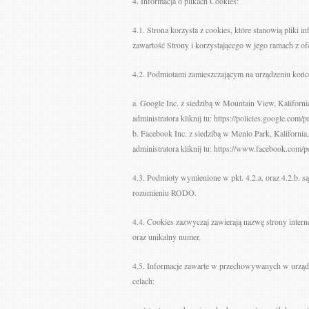
4. Informacja o plikach Cookies:
4.1. Strona korzysta z cookies, które stanowią pliki
zawartość Strony i korzystającego w jego ramach z o
4.2. Podmiotami zamieszczającym na urządzeniu końc
a. Google Inc. z siedzibą w Mountain View, Kaliforni
administratora kliknij tu: https://policies.google.com/p
b. Facebook Inc. z siedzibą w Menlo Park, Kalifornia
administratora kliknij tu: https://www.facebook.com/p
4.3. Podmioty wymienione w pkt. 4.2.a. oraz 4.2.b. 
rozumieniu RODO.
4.4. Cookies zazwyczaj zawierają nazwę strony inter
oraz unikalny numer.
4.5. Informacje zawarte w przechowywanych w urząd
celach: