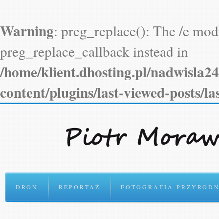
Ok
Warning
: preg_replace(): The /e modi
preg_replace_callback instead in
/home/klient.dhosting.pl/nadwisla2
content/plugins/last-viewed-posts/l
DRON
REPORTAŻ
FOTOGRAFIA PRZYRODN