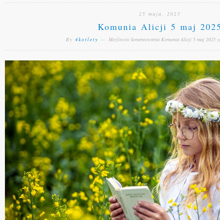
25 maja, 2025
Komunia Alicji 5 maj 202
By
4kotlety
—
Możliwość komentowania
Komunia Alicji 5 maj 2025
z