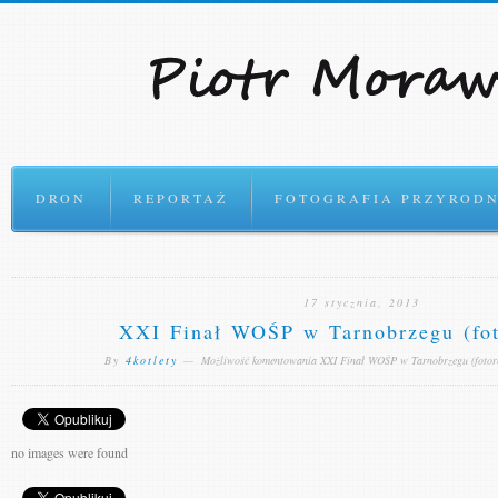
Ok
DRON
REPORTAŻ
FOTOGRAFIA PRZYRODN
17 stycznia, 2013
XXI Finał WOŚP w Tarnobrzegu (fot
By
4kotlety
—
Możliwość komentowania
XXI Finał WOŚP w Tarnobrzegu (fotor
no images were found