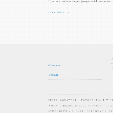
II) wraz z profesjonalnymi jasnymi obiektywami nie z
read more →
F
O autorze
P
Kontakt
PIOTR MORAWSKI - FOTOGRAFIA I VI
WOLA, MIELEC, NISKO, POŁANIEC, ST
STUDNIÓWKI) PLENER, FOTOGRAFIA P