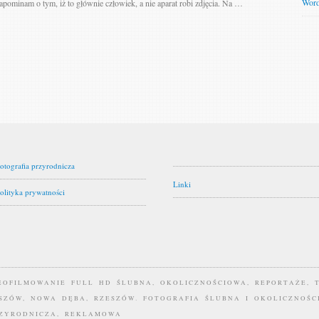
Word
apominam o tym, iż to głównie człowiek, a nie aparat robi zdjęcia. Na …
otografia przyrodnicza
Linki
olityka prywatności
DEOFILMOWANIE FULL HD ŚLUBNA, OKOLICZNOŚCIOWA, REPORTAŻE, 
ASZÓW, NOWA DĘBA, RZESZÓW. FOTOGRAFIA ŚLUBNA I OKOLICZNOŚC
RZYRODNICZA, REKLAMOWA