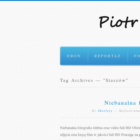
DRON
REPORTAŻ
F
Tag Archives — "Staszów"
Niebanalna f
By
4kotlety
—
Możliwość kom
Niebanalna fotografia ślubna oraz video full HD Ofe
zdjęcia oraz kręcę film w jakości full HD Pracując 