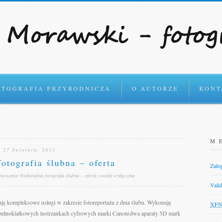
Czytaj o Polityce prywat
OTOGRAFIA PRZYRODNICZA
O AUTORZE
KONT
M
27 kwietnia, 2011
otografia ślubna – oferta
Zalog
entowania
Niebanalna fotografia ślubna – oferta
została wyłączona
Vali
ruję kompleksowe usługi w zakresie fotoreportażu z dnia ślubu. Wykonuję
XF
na pełnoklatkowych lustrzankach cyfrowych marki Canon(dwa aparaty 5D mark