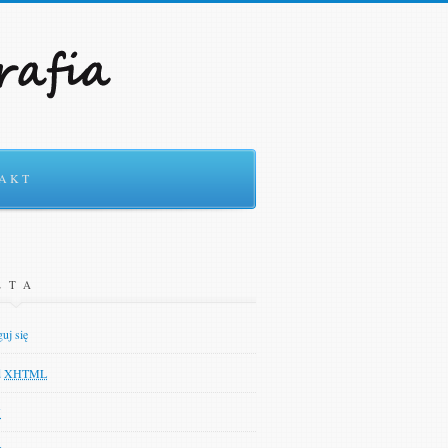
ności
Ok
AKT
ETA
uj się
d
XHTML
N