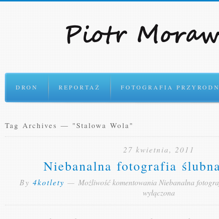
Ok
DRON
REPORTAŻ
FOTOGRAFIA PRZYRODN
Tag Archives — "Stalowa Wola"
27 kwietnia, 2011
Niebanalna fotografia ślubna
By
4kotlety
—
Możliwość komentowania
Niebanalna fotograf
wyłączona