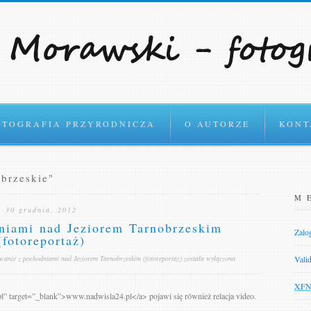
Czytaj o Polityce prywat
OTOGRAFIA PRZYRODNICZA
O AUTORZE
KONT
brzeskie"
M
30 grudnia, 2012
niami nad Jeziorem Tarnobrzeskim
Zalog
(fotoreportaż)
anie z pochodniami nad Jeziorem Tarnobrzeskim (fotoreportaż)
została wyłączona
Vali
XF
l” target=”_blank”>www.nadwisla24.pl</a> pojawi się również relacja video.