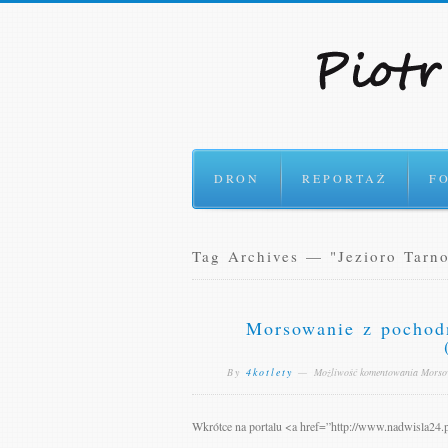
DRON
REPORTAŻ
F
Tag Archives — "Jezioro Tarno
Morsowanie z pochod
By
4kotlety
—
Możliwość komentowania
Morsow
Wkrótce na portalu <a href=”http://www.nadwisla24.p