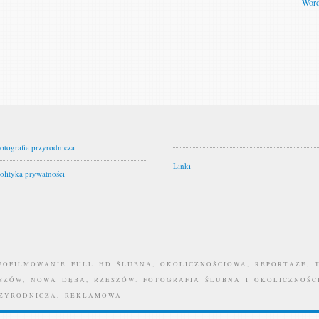
Word
otografia przyrodnicza
Linki
olityka prywatności
DEOFILMOWANIE FULL HD ŚLUBNA, OKOLICZNOŚCIOWA, REPORTAŻE, 
ASZÓW, NOWA DĘBA, RZESZÓW. FOTOGRAFIA ŚLUBNA I OKOLICZNOŚC
RZYRODNICZA, REKLAMOWA