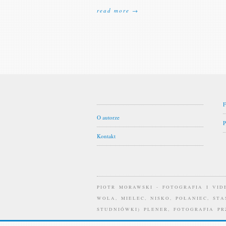
read more →
F
O autorze
P
Kontakt
PIOTR MORAWSKI - FOTOGRAFIA I VI
WOLA, MIELEC, NISKO, POŁANIEC, ST
STUDNIÓWKI) PLENER, FOTOGRAFIA P