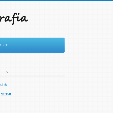
ności
Ok
AKT
ETA
uj się
d
XHTML
N