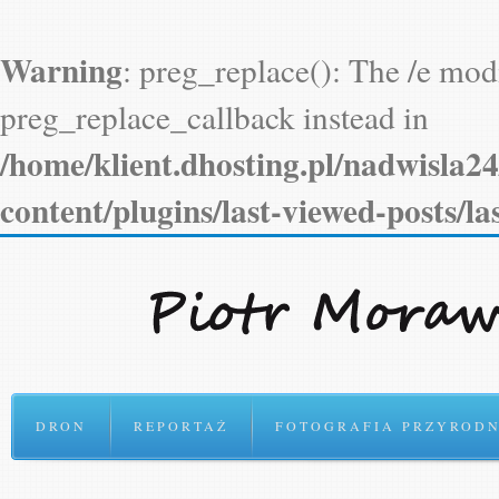
Warning
: preg_replace(): The /e modi
preg_replace_callback instead in
/home/klient.dhosting.pl/nadwisla2
content/plugins/last-viewed-posts/l
DRON
REPORTAŻ
FOTOGRAFIA PRZYRODN