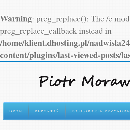
DRON
REPORTAŻ
FOTOGRAFIA PRZYRODN
Dolina Smarkatej w je
z drona)