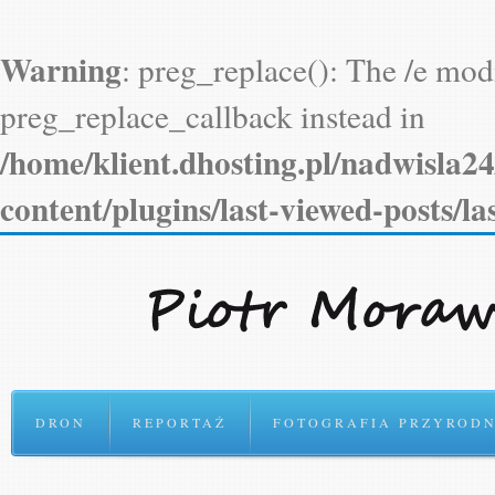
Warning
: preg_replace(): The /e modi
preg_replace_callback instead in
/home/klient.dhosting.pl/nadwisla2
content/plugins/last-viewed-posts/l
DRON
REPORTAŻ
FOTOGRAFIA PRZYRODN