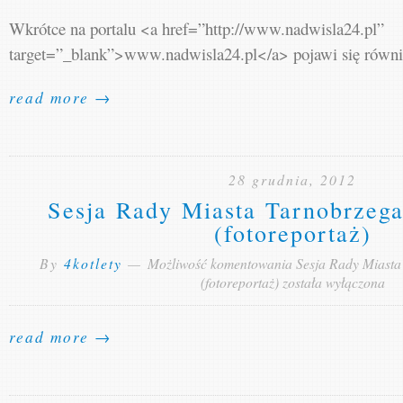
Wkrótce na portalu <a href=”http://www.nadwisla24.pl”
target=”_blank”>www.nadwisla24.pl</a> pojawi się równie
read more →
28 grudnia, 2012
Sesja Rady Miasta Tarnobrzega
(fotoreportaż)
By
4kotlety
—
Możliwość komentowania
Sesja Rady Miasta
(fotoreportaż)
została wyłączona
read more →