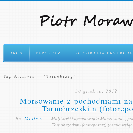
Ok
DRON
REPORTAŻ
FOTOGRAFIA PRZYRODN
Tag Archives — "Tarnobrzeg"
30 grudnia, 2012
Morsowanie z pochodniami na
Tarnobrzeskim (fotorepo
By
4kotlety
—
Możliwość komentowania
Morsowanie z po
Tarnobrzeskim (fotoreportaż)
została wyłą