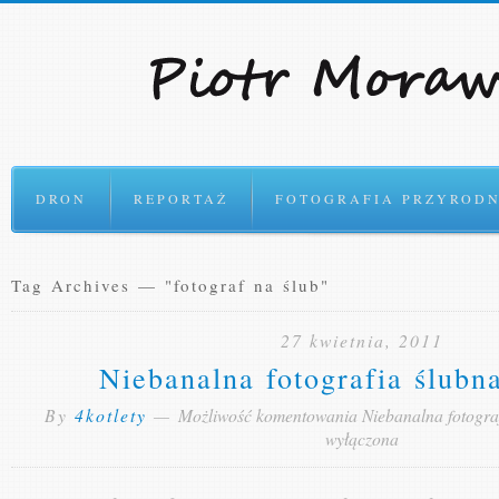
Ok
DRON
REPORTAŻ
FOTOGRAFIA PRZYRODN
Tag Archives — "fotograf na ślub"
27 kwietnia, 2011
Niebanalna fotografia ślubna
By
4kotlety
—
Możliwość komentowania
Niebanalna fotograf
wyłączona